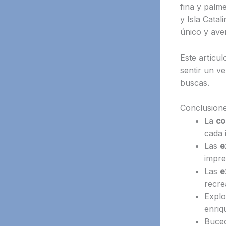
fina y palme
y Isla Cata
único y aven
Este artícul
sentir un v
buscas.
Conclusion
La
co
cada i
Las
e
impre
Las
e
recre
Explo
enriq
Buceo