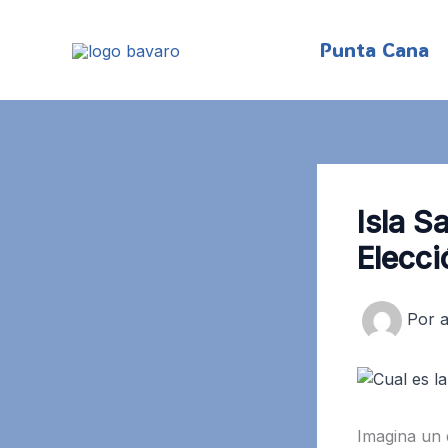
Ir
al
Punta Cana
contenido
Isla S
Elecci
Por
Imagina un 