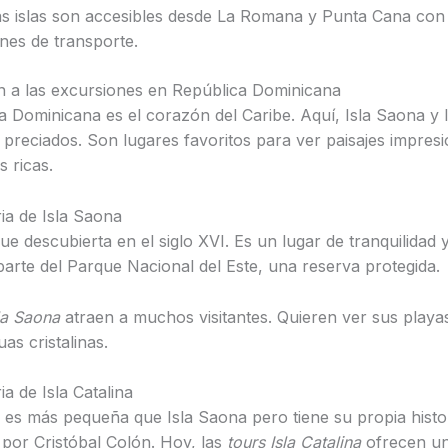
 islas son accesibles desde La Romana y Punta Cana con 
nes de transporte.
n a las excursiones en República Dominicana
a Dominicana es el corazón del Caribe. Aquí, Isla Saona y I
 preciados. Son lugares favoritos para ver paisajes impres
as ricas.
ria de Isla Saona
ue descubierta en el siglo XVI. Es un lugar de tranquilidad 
 parte del Parque Nacional del Este, una reserva protegida.
la Saona
atraen a muchos visitantes. Quieren ver sus playa
as cristalinas.
ia de Isla Catalina
na es más pequeña que Isla Saona pero tiene su propia histo
 por Cristóbal Colón. Hoy, las
tours Isla Catalina
ofrecen u