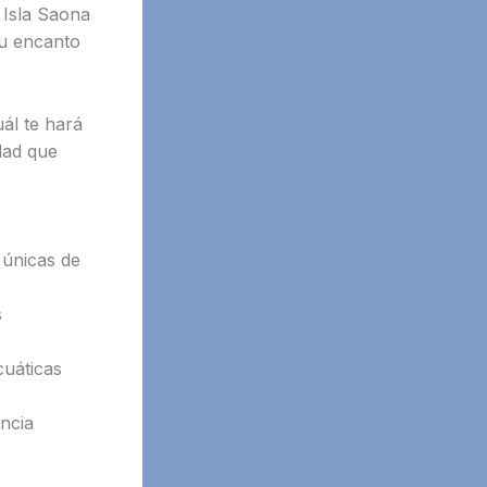
e Isla Saona
su encanto
uál te hará
dad que
 únicas de
s
cuáticas
ncia
.