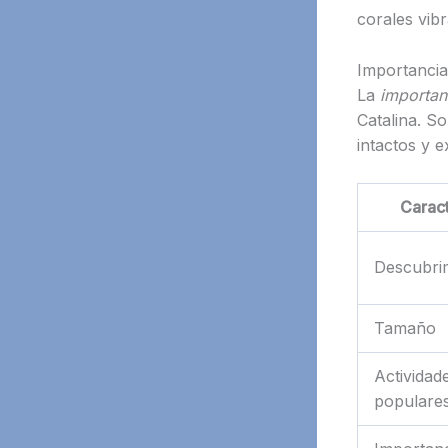
corales vibr
Importancia 
La
importan
Catalina. S
intactos y e
Caract
Descubri
Tamaño
Actividad
populare