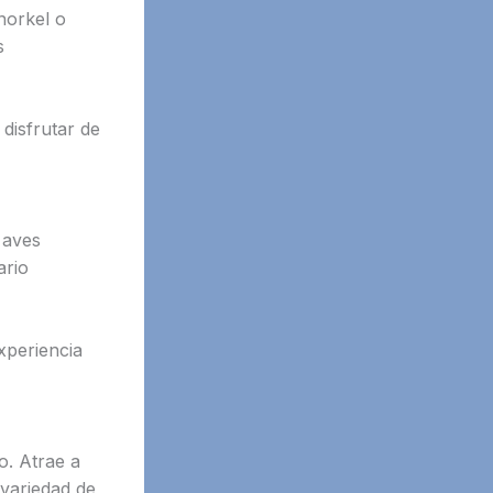
norkel o
s
disfrutar de
 aves
ario
xperiencia
o. Atrae a
 variedad de