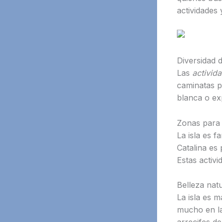
actividades
Diversidad d
Las
activida
caminatas p
blanca o ex
Zonas para
La isla es 
Catalina es
Estas activ
Belleza nat
La isla es 
mucho en l