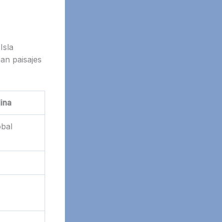
Isla
can paisajes
lina
óbal