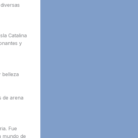
diversas
sla Catalina
ionantes y
y belleza
s de arena
ria. Fue
n mundo de