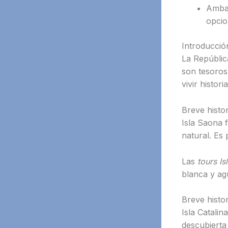
Ambas
opcio
Introducció
La Repúblic
son tesoros
vivir histori
Breve histo
Isla Saona f
natural. Es
Las
tours Is
blanca y agu
Breve histor
Isla Catali
descubierta