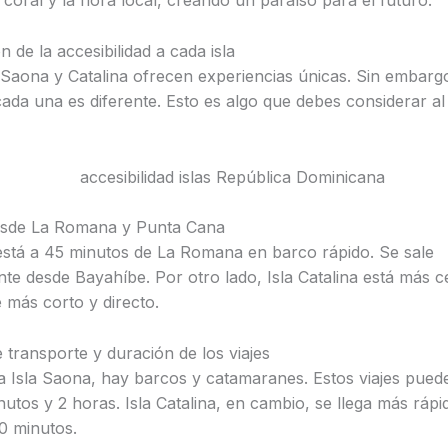
 coral y la flora local, creando un paraíso para el futuro.
de la accesibilidad a cada isla
e Saona y Catalina ofrecen experiencias únicas. Sin embarg
cada una es diferente. Esto es algo que debes considerar al 
desde La Romana y Punta Cana
está a 45 minutos de La Romana en barco rápido. Se sale
nte desde Bayahíbe. Por otro lado, Isla Catalina está más c
e más corto y directo.
 transporte y duración de los viajes
 a Isla Saona, hay barcos y catamaranes. Estos viajes pued
utos y 2 horas. Isla Catalina, en cambio, se llega más rápi
0 minutos.