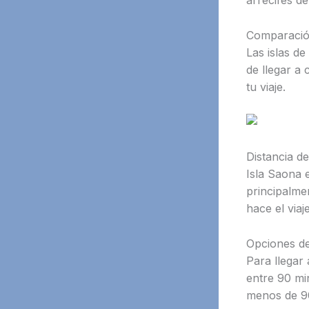
arrecifes de
Comparación 
Las islas d
de llegar a 
tu viaje.
Distancia 
Isla Saona 
principalme
hace el viaj
Opciones de
Para llegar
entre 90 min
menos de 9