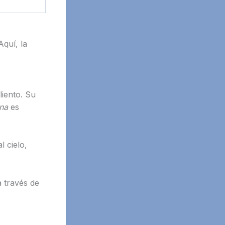
Aquí, la
liento. Su
ona
es
l cielo,
 través de