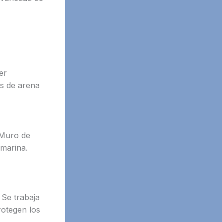
er
as de arena
 Muro de
 marina.
 Se trabaja
rotegen los