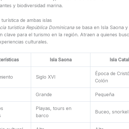
antes y biodiversidad marina.
turística de ambas islas
cia turística República Dominicana
se basa en Isla Saona y 
on clave para el turismo en la región. Atraen a quienes bus
xperiencias culturales.
erísticas
Isla Saona
Isla Cata
Época de Crist
miento
Siglo XVI
Colón
Grande
Pequeña
es
Playas, tours en
Buceo, snorkel
s
barco