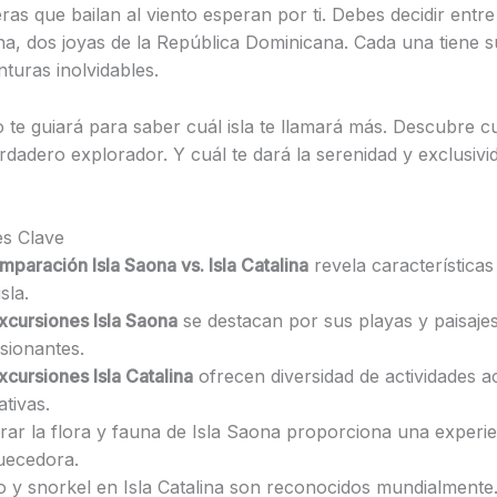
ras que bailan al viento esperan por ti. Debes decidir entr
lina, dos joyas de la República Dominicana. Cada una tiene 
turas inolvidables.
o te guiará para saber cuál isla te llamará más. Descubre c
erdadero explorador. Y cuál te dará la serenidad y exclusivi
es Clave
mparación Isla Saona vs. Isla Catalina
revela características
sla.
xcursiones Isla Saona
se destacan por sus playas y paisaje
sionantes.
xcursiones Isla Catalina
ofrecen diversidad de actividades a
ativas.
rar la flora y fauna de Isla Saona proporciona una experie
uecedora.
 y snorkel en Isla Catalina son reconocidos mundialmente