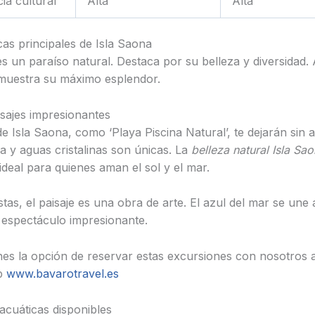
ia cultural
Alta
Alta
cas principales de Isla Saona
s un paraíso natural. Destaca por su belleza y diversidad. 
muestra su máximo esplendor.
isajes impresionantes
e Isla Saona, como ‘Playa Piscina Natural’, te dejarán sin a
a y aguas cristalinas son únicas. La
belleza natural Isla Sa
 ideal para quienes aman el sol y el mar.
tas, el paisaje es una obra de arte. El azul del mar se une a
espectáculo impresionante.
nes la opción de reservar estas excursiones con nosotros a
b
www.bavarotravel.es
acuáticas disponibles