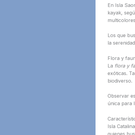
En Isla Sa
kayak, segú
multicolore
Los que bus
la serenidad
Flora y fau
La
flora y f
exóticas. Ta
biodiverso.
Observar es
única para 
Característi
Isla Catalin
quienes bus