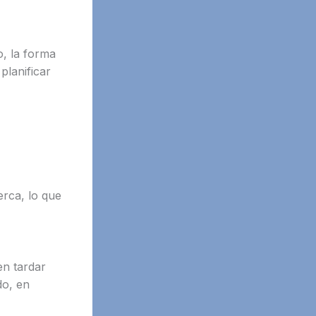
o, la forma
planificar
erca, lo que
en tardar
do, en