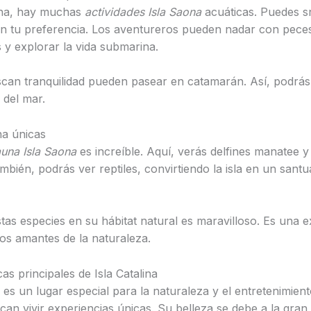
ona, hay muchas
actividades Isla Saona
acuáticas. Puedes s
n tu preferencia. Los aventureros pueden nadar con pece
s y explorar la vida submarina.
can tranquilidad pueden pasear en catamarán. Así, podrás 
 del mar.
na únicas
auna Isla Saona
es increíble. Aquí, verás delfines manatee y
mbién, podrás ver reptiles, convirtiendo la isla en un santu
tas especies en su hábitat natural es maravilloso. Es una e
los amantes de la naturaleza.
cas principales de Isla Catalina
a es un lugar especial para la naturaleza y el entretenimient
can vivir experiencias únicas. Su belleza se debe a la gran