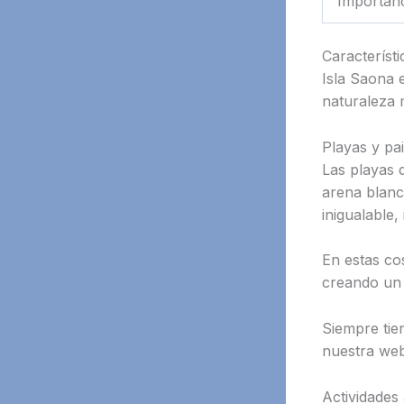
Importanc
Característi
Isla Saona e
naturaleza 
Playas y pa
Las playas d
arena blanc
inigualable,
En estas cos
creando un 
Siempre tie
nuestra we
Actividades 